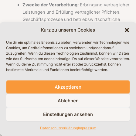
Zwecke der Verarbeitung:
Erbringung vertraglicher
Leistungen und Erfüllung vertraglicher Pflichten.
Geschäftsprozesse und betriebswirtschaftliche
Verfahren.
Kurz zu unseren Cookies
Aufbewahrung und Löschung:
Löschung
entsprechend Angaben im Abschnitt "Allgemeine
Um dir ein optimales Erlebnis zu bieten, verwenden wir Technologien wie
Cookies, um Geräteinformationen zu speichern und/oder darauf
Informationen zur Datenspeicherung und Löschung".
zuzugreifen. Wenn du diesen Technologien zustimmst, können wir Daten
Rechtsgrundlagen:
Vertragserfüllung und
wie das Surfverhalten oder eindeutige IDs auf dieser Website verarbeiten.
vorvertragliche Anfragen (Art. 6 Abs. 1 S. 1 lit. b)
Wenn du deine Zustimmung nicht erteilst oder zurückziehst, können
bestimmte Merkmale und Funktionen beeinträchtigt werden.
DSGVO). Berechtigte Interessen (Art. 6 Abs. 1 S. 1 lit.
f) DSGVO).
Akzeptieren
Weitere Hinweise zu Verarbeitungsprozessen, Verfahren
und Diensten:
Ablehnen
Apple Pay:
Zahlungsdienstleistungen (technische
Einstellungen ansehen
Anbindung von Online-Bezahlmethoden);
Dienstanbieter:
Apple Inc., Infinite Loop, Cupertino,
Datenschutzerklärung
Impressum
CA 95014, USA;
Rechtsgrundlagen: