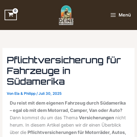
Zum
Inhalt
Menü
springen
Pflichtversicherung für
Fahrzeuge in
Südamerika
Von
Ela & Philipp
/
Juli 30, 2025
Du reist mit dem eigenen Fahrzeug durch Südamerika
– egal ob mit dem Motorrad, Camper, Van oder Auto?
Dann kommst du um das Thema
Versicherungen
nicht
herum. In diesem Artikel geben wir dir einen Überblick
über die
Pflichtversicherungen für Motorräder, Autos,