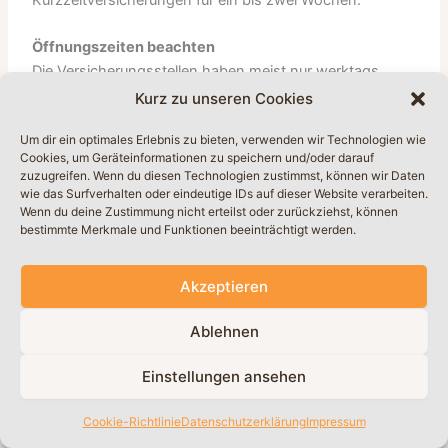
Öffnungszeiten beachten
Die Versicherungsstellen haben meist nur werktags
geöffnet, mit eingeschränkten Öffnungszeiten am
Kurz zu unseren Cookies
Nachmittag. Am Wochenende ist in der Regel
Um dir ein optimales Erlebnis zu bieten, verwenden wir Technologien wie
geschlossen – informiere dich daher rechtzeitig, um
Cookies, um Geräteinformationen zu speichern und/oder darauf
Wartezeiten oder Verzögerungen an der Grenze zu
zuzugreifen. Wenn du diesen Technologien zustimmst, können wir Daten
vermeiden.
wie das Surfverhalten oder eindeutige IDs auf dieser Website verarbeiten.
Wenn du deine Zustimmung nicht erteilst oder zurückziehst, können
bestimmte Merkmale und Funktionen beeinträchtigt werden.
Konsequenzen ohne Versicherungsschutz
Fahren ohne gültige Haftpflichtversicherung kann zu:
Akzeptieren
Geldstrafen
Ablehnen
Einbehaltung des Fahrzeugs
Einstellungen ansehen
Problemen bei Unfällen oder Kontrollen führen
Cookie-Richtlinie
Datenschutzerklärung
Impressum